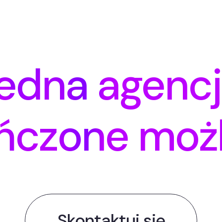
edna agencj
ńczone możl
Skontaktuj się