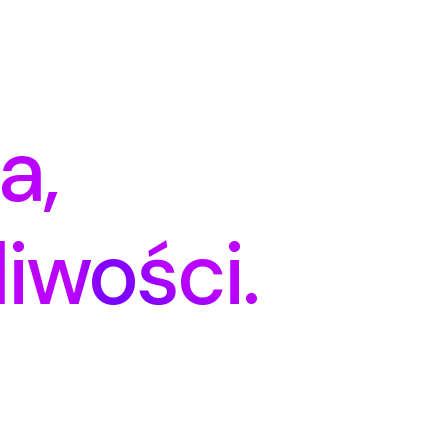
a,
iwości.