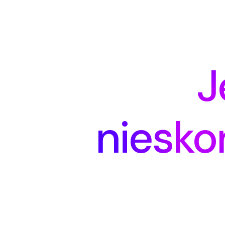
J
niesko