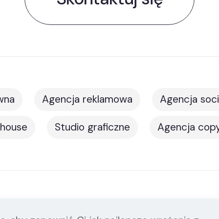
wna
Agencja reklamowa
Agencja soci
 house
Studio graficzne
Agencja copy
© 2024 Predence | Wszelkie prawa zastrzeżon