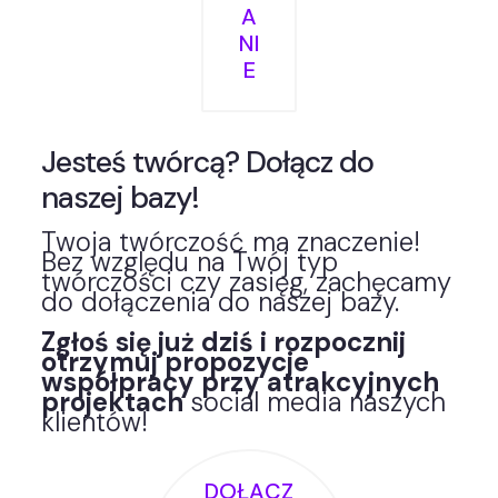
A
NI
E
Jesteś twórcą? Dołącz do
naszej bazy!
Twoja twórczość ma znaczenie!
Bez względu na Twój typ
twórczości czy zasięg, zachęcamy
do dołączenia do naszej bazy.
Zgłoś się już dziś i rozpocznij
otrzymuj propozycje
współpracy przy atrakcyjnych
projektach
social media naszych
klientów!
DOŁĄCZ