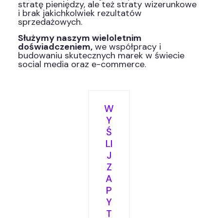
stratę pieniędzy, ale też straty wizerunkowe
i brak jakichkolwiek rezultatów
sprzedażowych.
Służymy naszym wieloletnim
doświadczeniem,
we współpracy i
budowaniu skutecznych marek w świecie
social media oraz e-commerce.
W
Y
Ś
LI
J
Z
A
P
Y
T